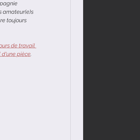
mpagnie 
s amateur(e)s 
re toujours 
ours de travail 
l d'une pièce
.