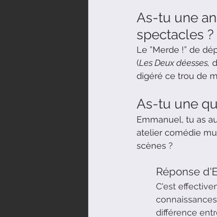
As-tu une an
spectacles ?
Le ”Merde !” de dép
(
Les Deux déesses,
 
digéré ce trou de 
As-tu une q
Emmanuel, tu as aus
atelier comédie mus
scènes ?
Réponse d'
C'est effectiv
connaissances 
différence ent