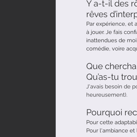
Y a-t-il des 
rêves d’inter
Par expérience, et 
à jouer.
 Je
 fais con
inattendues de moi 
comédie, voire acqué
Que cherchais
Qu’as-tu tro
J'avais besoin de po
heureusement).
Pourquoi re
Pour cette adaptabi
Pour l'ambiance et 