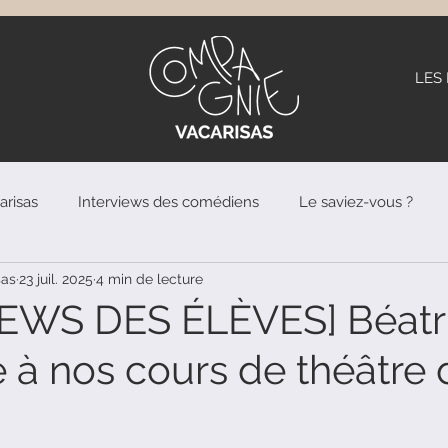
LES
arisas
Interviews des comédiens
Le saviez-vous ?
sas
23 juil. 2025
4 min de lecture
rs favoris
Nos scènes coups de coeur
Vie d'un cours 
IEWS DES ÉLÈVES] Béatr
e à nos cours de théâtre