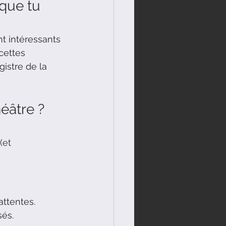
que tu 
t intéressants 
cettes 
istre de la 
éâtre ? 
(et 
attentes.
sés.