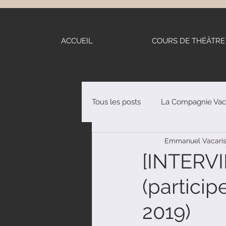
ACCUEIL
COURS DE THÉÂTRE
Tous les posts
La Compagnie Vac
Emmanuel Vacari
Stages de théâtre
Nos auteu
[INTERV
(particip
2019)