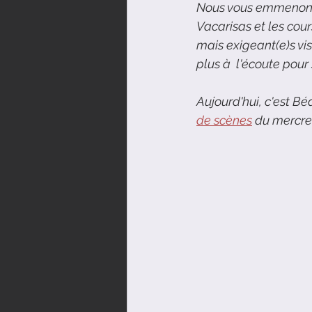
Nous vous emmenons à
Vacarisas et les cou
mais exigeant(e)s vis
plus à  l'écoute pour 
Aujourd'hui, c'est Béa
de scènes
 du mercred