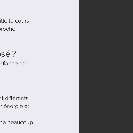
llé le cours 
proche 
osé ?
nfiance par 
.
 
t différents.
r énergie et 
 m’a beaucoup 