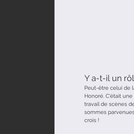
Y a-t-il un r
Peut-être celui de 
Honoré. C'était une
travail de scènes d
sommes parvenues en
crois !