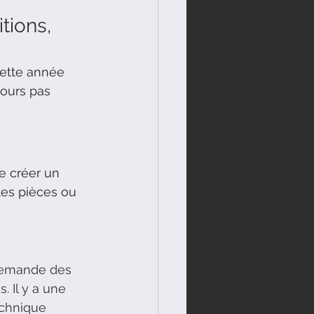
tions, 
cette année 
jours pas 
e créer un 
les pièces ou 
 demande des 
 Il y a une 
echnique 