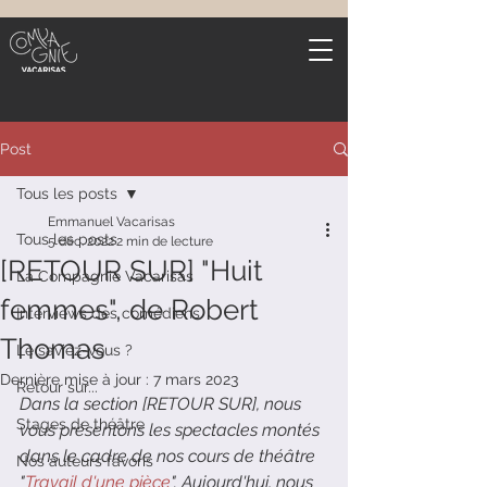
Post
Tous les posts
Emmanuel Vacarisas
Tous les posts
5 déc. 2022
2 min de lecture
[RETOUR SUR] "Huit
La Compagnie Vacarisas
femmes", de Robert
Interviews des comédiens
Thomas
Le saviez-vous ?
Dernière mise à jour :
7 mars 2023
Retour sur...
Dans la section [RETOUR SUR], nous 
Stages de théâtre
vous présentons les spectacles montés 
dans le cadre de nos cours de théâtre 
Nos auteurs favoris
"
Travail d'une pièce
". Aujourd'hui, nous 