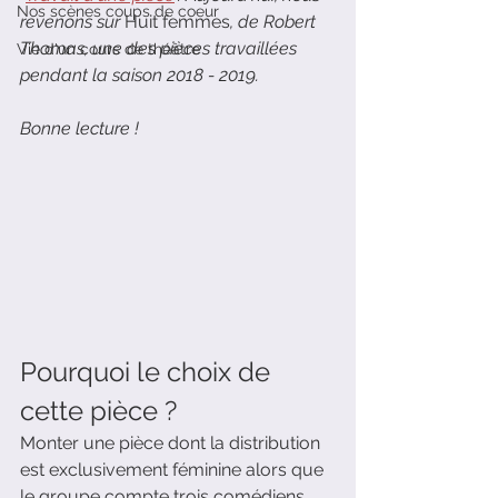
Nos scènes coups de coeur
revenons sur 
Huit femmes
, de Robert 
Thomas, une des pièces travaillées 
Vie d'un cours de théâtre
pendant la saison 2018 - 2019. 
Bonne lecture !
Pourquoi le choix de 
cette pièce ?
Monter une pièce dont la distribution 
est exclusivement féminine alors que 
le groupe compte trois comédiens 