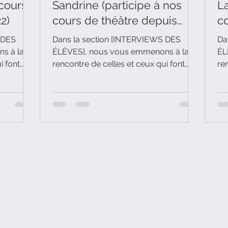
 cours
Sandrine (participe à nos
La
2)
cours de théâtre depuis
c
2022)
2
 DES
Dans la section [INTERVIEWS DES
Da
s à la
ÉLÈVES], nous vous emmenons à la
ÉL
i font
rencontre de celles et ceux qui font
re
vivre la Compagnie Vacarisas.
vi
rticipe à
Aujourd'hui, c'est Sandrine (qui
Au
022) qui
participe à nos cours de théâtre depuis
pa
2022) qui se prête au jeu.
20