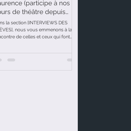
urence (participe à nos
ours de théâtre depuis
023)
ns la section [INTERVIEWS DES
ÈVES], nous vous emmenons à la
ncontre de celles et ceux qui font
vre la Compagnie Vacarisas.
jourd'hui, c'est Laurence (qui
rticipe à nos cours de théâtre depuis
23) qui se prête au jeu.