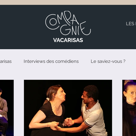
LES
arisas
Interviews des comédiens
Le saviez-vous ?
rs favoris
Nos scènes coups de coeur
Vie d'un cours 