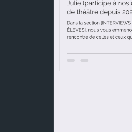
Julie (participe à nos
de théâtre depuis 202
Dans la section [INTERVIEWS
ÉLÈVES], nous vous emmenon
rencontre de celles et ceux qu
vivre la Compagnie Vacarisas.
Aujourd'hui, c'est Julie (qui pa
nos cours de théâtre depuis 2
se prête au jeu.