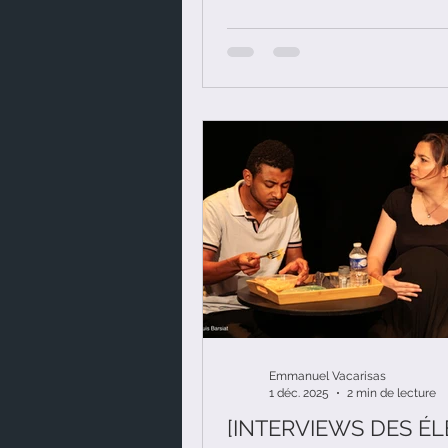
nous évoquons Joël Pommera
Emmanuel Vacarisas
1 déc. 2025
2 min de lecture
[INTERVIEWS DES ÉL