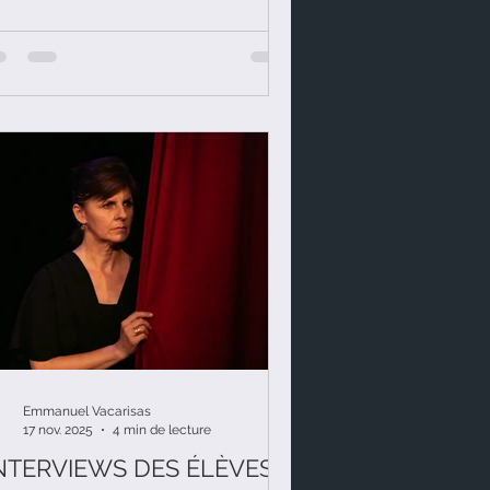
ourd'hui, il s'agit de la pièce de
âtre de Pauline Sales "Les deux
esses".
Emmanuel Vacarisas
17 nov. 2025
4 min de lecture
INTERVIEWS DES ÉLÈVES]