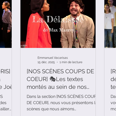
Emmanuel Vacarisas
15 déc. 2025
1 min de lecture
RIS]
[NOS SCÈNES COUPS DE
[
à
COEUR] 🎭Les textes
dé
e Joël
montés au sein de nos
t
de
cours de théâtre et qui nous
d
RS
Dans la section [NOS SCÈNES COUPS
Da
plaisent particulièrement
 des
DE COEUR], nous vous présentons les
vo
iller
scènes que nous aimons
mo
jourd'hui,
particulièrement travailler au sein de
thé