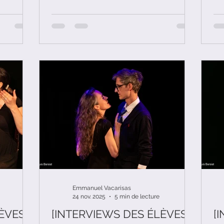
t.
nos cours de théâtre. Aujourd'hui, il
Auj
s'agit de "La Délaissée" de Max Maurey.
thé
Dé
Emmanuel Vacarisas
24 nov. 2025
5 min de lecture
ÈVES]
[INTERVIEWS DES ÉLÈVES]
[