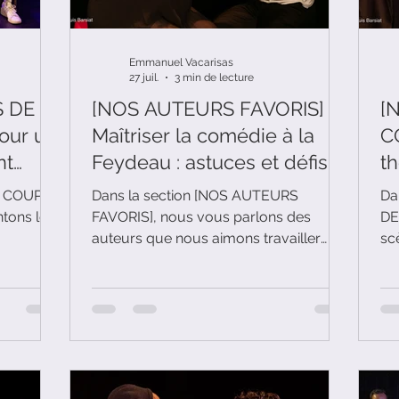
Emmanuel Vacarisas
27 juil.
3 min de lecture
 DE
[NOS AUTEURS FAVORIS]
[
our un
Maîtriser la comédie à la
C
nt
Feydeau : astuces et défis
th
pour les participant(e)s à
p
S COUPS
Dans la section [NOS AUTEURS
Da
 de
nos cours de théâtre
av
tons les
FAVORIS], nous vous parlons des
DE
auteurs que nous aimons travailler
sc
hetrit
H
u sein de
dans nos cours de théâtre. Aujourd'hui,
pa
ui, il
nous évoquons Georges Feydeau.
no
i de gare"
s'