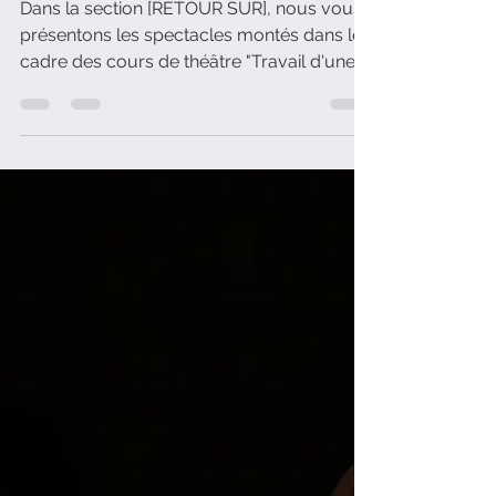
Emmanuel Vacarisas
8 déc. 2025
3 min de lecture
[RETOUR SUR] "Les deux
déesses" (de Pauline Sales),
texte monté dans le cadre de
nos cours de théâtre
Dans la section [RETOUR SUR], nous vous
présentons les spectacles montés dans le
cadre des cours de théâtre "Travail d'une
pièce". Aujourd'hui, il s'agit de la pièce de
théâtre de Pauline Sales "Les deux
Déesses".