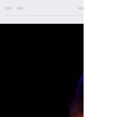
Dans la section [NOS AUTEURS FAVORIS],
nous vous parlons des auteurs que nous
aimons travailler dans nos cours de
théâtre. Aujourd'hui, nous évoquons
Georges Feydeau.