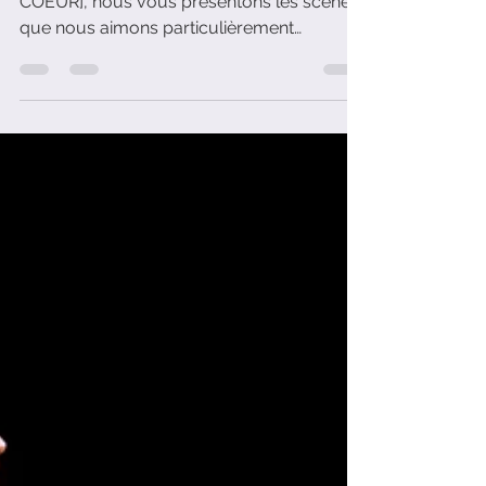
émotionnelle avec "Marie
Tudor" de Victor Hugo
Dans la section [NOS SCÈNES COUPS DE
COEUR], nous vous présentons les scènes
que nous aimons particulièrement
retravailler au sein de nos cours de théâtre.
Aujourd'hui, il s'agit de "Marie Tudor" de
Victor Hugo.