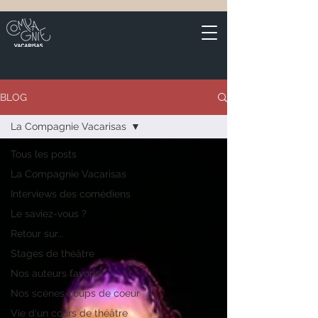
BLOG
La Compagnie Vacarisas
Tous les posts
La Compagnie Vacarisas
Interviews des comédiens
Le saviez-vous ?
Retour sur...
Stages de théâtre
Nos auteurs favoris
Nos scènes coups de coeur
Vie d'un cours de théâtre