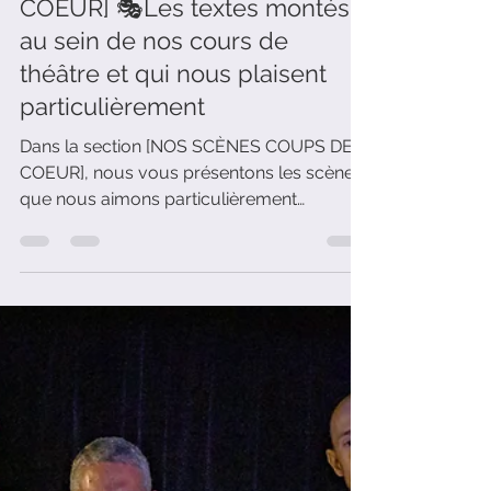
Emmanuel Vacarisas
15 déc. 2025
1 min de lecture
[NOS SCÈNES COUPS DE
COEUR] 🎭Les textes montés
au sein de nos cours de
théâtre et qui nous plaisent
particulièrement
Dans la section [NOS SCÈNES COUPS DE
COEUR], nous vous présentons les scènes
que nous aimons particulièrement
travailler au sein de nos cours de théâtre.
Aujourd'hui, il s'agit de "La Délaissée" de
Max Maurey.